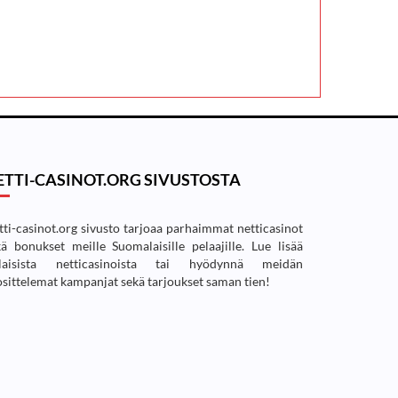
ETTI-CASINOT.ORG SIVUSTOSTA
ti-casinot.org sivusto tarjoaa parhaimmat netticasinot
kä bonukset meille Suomalaisille pelaajille. Lue lisää
ilaisista netticasinoista tai hyödynnä meidän
sittelemat kampanjat sekä tarjoukset saman tien!