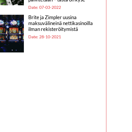
Date: 07-03-2022
Brite ja Zimpler uusina
maksuvälineinä nettikasinoilla
ilman rekisteröitymistä
Date: 28-10-2021