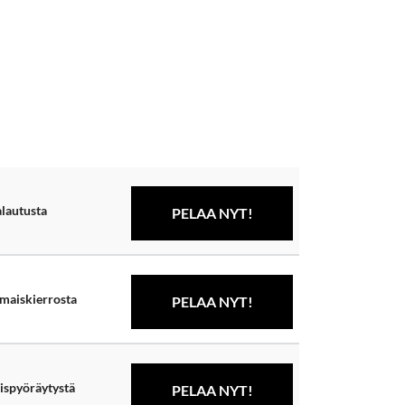
alautusta
PELAA NYT!
lmaiskierrosta
PELAA NYT!
ispyöräytystä
PELAA NYT!