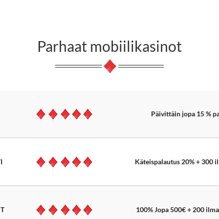
Parhaat mobiilikasinot
Päivittäin jopa 15 % p
I
Käteispalautus 20% + 300 i
HT
100% Jopa 500€ + 200 ilma