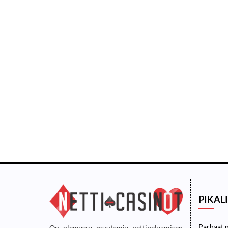
PIKAL
Parhaat n
On olemassa muutamia nettipelaamisen