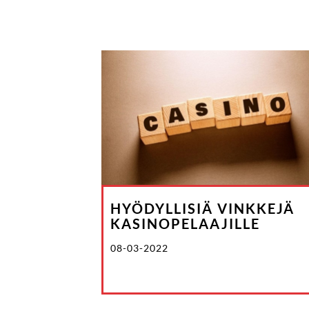
HYÖDYLLISIÄ VINKKEJÄ
KASINOPELAAJILLE
08-03-2022