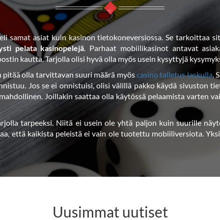
li samat asiat kuin kasinon tietokoneversiossa. Se tarkoittaa sit
ysti pelata kasinopelejä
. Parhaat mobiilikasinot antavat asiaka
ostin kautta. Tarjolla olisi hyvä olla myös usein kysyttyjä kysymyk
 pitää olla tarvittavan suuri määrä myös
casino talletus laskulla
. 
nistuu. Jos se ei onnistuisi, olisi välillä pakko käydä sivuston ti
mahdollinen. Joillakin saattaa olla käytössä pelaamista varten vain
tarjolla tarpeeksi. Niitä ei usein ole yhtä paljon kuin suurille nä
aa, että kaikista peleistä ei vain ole tuotettu mobiiliversiota. Yksi
Uusimmat uutiset