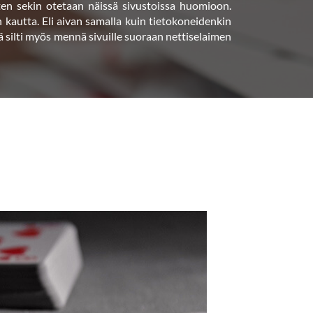
ten sekin otetaan näissä sivustoissa huomioon.
n kautta. Eli aivan samalla kuin tietokoneidenkin
ä silti myös mennä sivuille suoraan nettiselaimen