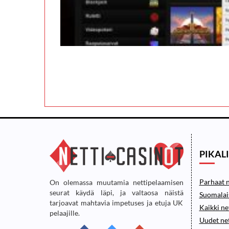
PIKAL
Parhaat n
On olemassa muutamia nettipelaamisen
seurat käydä läpi, ja valtaosa näistä
Suomalais
tarjoavat mahtavia impetuses ja etuja UK
Kaikki ne
pelaajille.
Uudet net