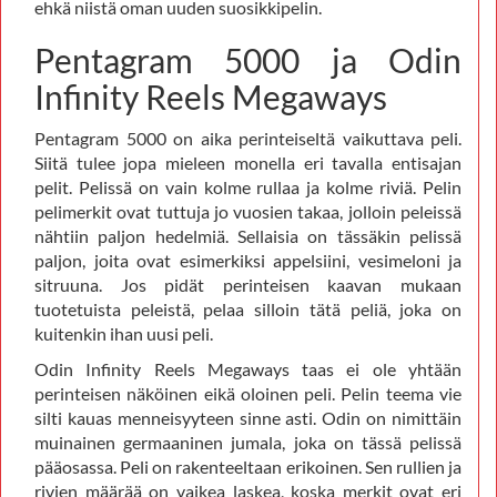
ehkä niistä oman uuden suosikkipelin.
Pentagram 5000 ja Odin
Infinity Reels Megaways
Pentagram 5000 on aika perinteiseltä vaikuttava peli.
Siitä tulee jopa mieleen monella eri tavalla entisajan
pelit. Pelissä on vain kolme rullaa ja kolme riviä. Pelin
pelimerkit ovat tuttuja jo vuosien takaa, jolloin peleissä
nähtiin paljon hedelmiä. Sellaisia on tässäkin pelissä
paljon, joita ovat esimerkiksi appelsiini, vesimeloni ja
sitruuna. Jos pidät perinteisen kaavan mukaan
tuotetuista peleistä, pelaa silloin tätä peliä, joka on
kuitenkin ihan uusi peli.
Odin Infinity Reels Megaways taas ei ole yhtään
perinteisen näköinen eikä oloinen peli. Pelin teema vie
silti kauas menneisyyteen sinne asti. Odin on nimittäin
muinainen germaaninen jumala, joka on tässä pelissä
pääosassa. Peli on rakenteeltaan erikoinen. Sen rullien ja
rivien määrää on vaikea laskea, koska merkit ovat eri