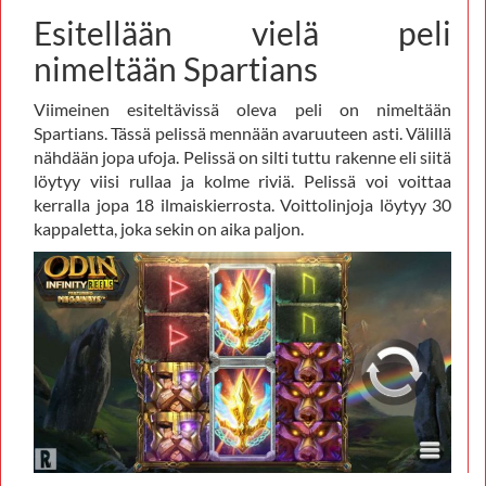
Esitellään vielä peli
nimeltään Spartians
Viimeinen esiteltävissä oleva peli on nimeltään
Spartians. Tässä pelissä mennään avaruuteen asti. Välillä
nähdään jopa ufoja. Pelissä on silti tuttu rakenne eli siitä
löytyy viisi rullaa ja kolme riviä. Pelissä voi voittaa
kerralla jopa 18 ilmaiskierrosta. Voittolinjoja löytyy 30
kappaletta, joka sekin on aika paljon.