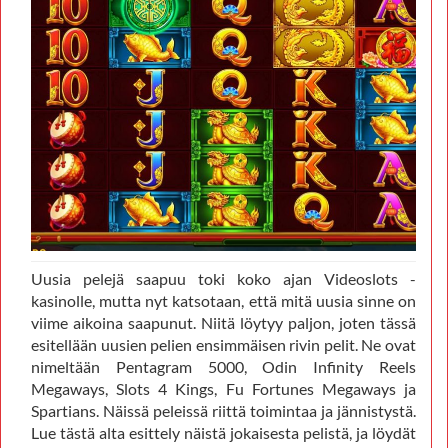
Uusia pelejä saapuu toki koko ajan Videoslots -
kasinolle, mutta nyt katsotaan, että mitä uusia sinne on
viime aikoina saapunut. Niitä löytyy paljon, joten tässä
esitellään uusien pelien ensimmäisen rivin pelit. Ne ovat
nimeltään Pentagram 5000, Odin Infinity Reels
Megaways, Slots 4 Kings, Fu Fortunes Megaways ja
Spartians. Näissä peleissä riittä toimintaa ja jännistystä.
Lue tästä alta esittely näistä jokaisesta pelistä, ja löydät