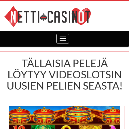
Toggle
navigation
TÄLLAISIA PELEJÄ
LÖYTYY VIDEOSLOTSIN
UUSIEN PELIEN SEASTA!