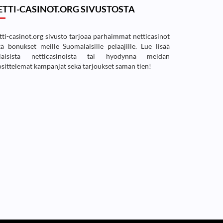
ETTI-CASINOT.ORG SIVUSTOSTA
ti-casinot.org sivusto tarjoaa parhaimmat netticasinot
kä bonukset meille Suomalaisille pelaajille. Lue lisää
ilaisista netticasinoista tai hyödynnä meidän
sittelemat kampanjat sekä tarjoukset saman tien!