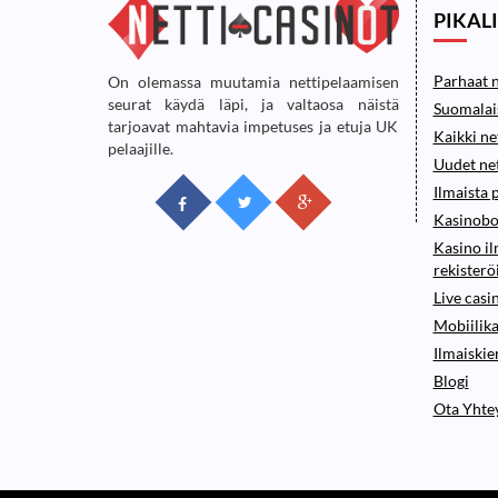
PIKAL
Parhaat n
On olemassa muutamia nettipelaamisen
seurat käydä läpi, ja valtaosa näistä
Suomalais
tarjoavat mahtavia impetuses ja etuja UK
Kaikki ne
pelaajille.
Uudet net
Ilmaista 
Kasinobo
Kasino i
rekisterö
Live casi
Mobiilika
Ilmaiskie
Blogi
Ota Yhte