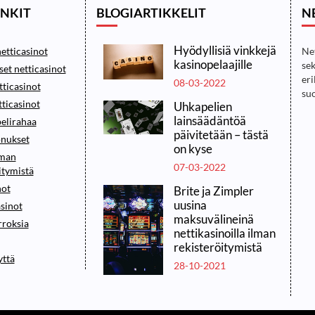
INKIT
BLOGIARTIKKELIT
N
Hyödyllisiä vinkkejä
etticasinot
Net
kasinopelaajille
se
et netticasinot
er
08-03-2022
tticasinot
suo
ticasinot
Uhkapelien
lainsäädäntöä
pelirahaa
päivitetään – tästä
nukset
on kyse
lman
07-03-2022
itymistä
not
Brite ja Zimpler
uusina
sinot
maksuvälineinä
rroksia
nettikasinoilla ilman
rekisteröitymistä
yttä
28-10-2021