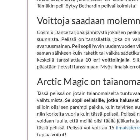
Tämäkin peli löytyy Bethardin pelivalikoimista!
Voittoja saadaan molemm
Cosmix Dance tarjoaa jännitystä jokaisen pelik
suunnista. Pelissä on tanssilattia, joka on val
avaruusmainen. Peli sopii hyvin uudenvuoden vie
saman säihkeen kuin raketit tai vaikka sädetikut
keskellä tanssilattiaa
10 eri voittolinjalla
. Si
päästään tietysti tanssimaan. Myös ilmaiskierrok
Arctic Magic on taianoma
Tässä pelissä on jotain taianomaiselta tuntuva
vaihtumista.
Se sopii sellaisille, jotka haluav
silloin olisi sen parempi paikka, kuin talvinen 
niin korkeita vuoria kuin tässä pelissä. Pelissä
voidaan luulla, että meillä olisi täällä jääkarhuja
tässä pelissä. Pelissä voi voittaa 15
ilmaiskierr
tuplaa voitot!