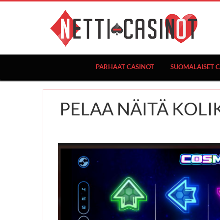
PARHAAT CASINOT
SUOMALAISET C
PELAA NÄITÄ KOLI