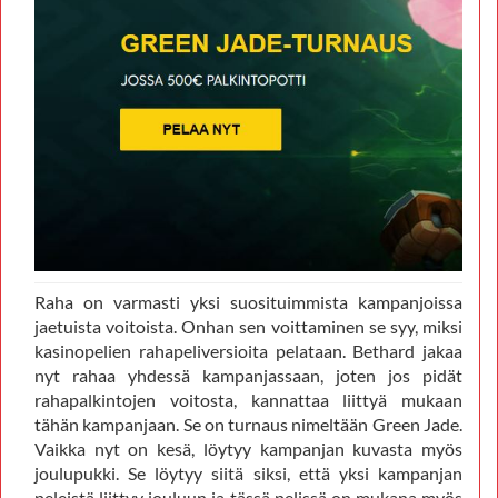
Raha on varmasti yksi suosituimmista kampanjoissa
jaetuista voitoista. Onhan sen voittaminen se syy, miksi
kasinopelien rahapeliversioita pelataan. Bethard jakaa
nyt rahaa yhdessä kampanjassaan, joten jos pidät
rahapalkintojen voitosta, kannattaa liittyä mukaan
tähän kampanjaan. Se on turnaus nimeltään Green Jade.
Vaikka nyt on kesä, löytyy kampanjan kuvasta myös
joulupukki. Se löytyy siitä siksi, että yksi kampanjan
peleistä liittyy jouluun ja tässä pelissä on mukana myös