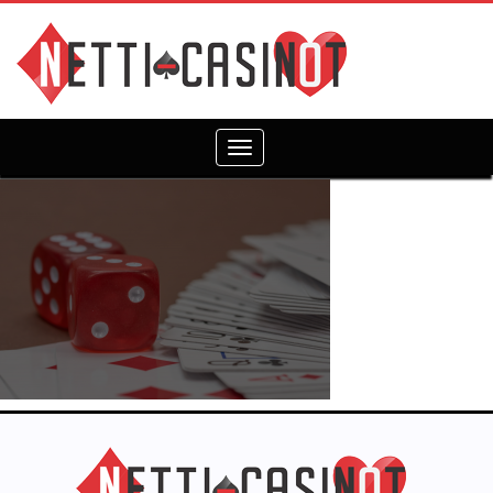
Toggle
navigation