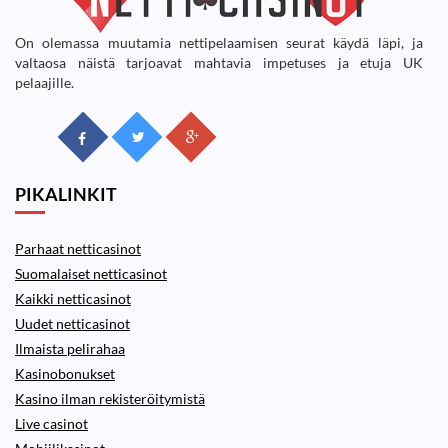
On olemassa muutamia nettipelaamisen seurat käydä läpi, ja
valtaosa näistä tarjoavat mahtavia impetuses ja etuja UK
pelaajille.
PIKALINKIT
Parhaat netticasinot
Suomalaiset netticasinot
Kaikki netticasinot
Uudet netticasinot
Ilmaista pelirahaa
Kasinobonukset
Kasino ilman rekisteröitymistä
Live casinot