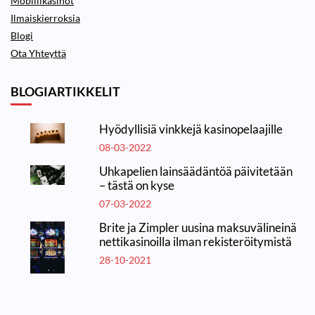
Mobiilikasinot
Ilmaiskierroksia
Blogi
Ota Yhteyttä
BLOGIARTIKKELIT
Hyödyllisiä vinkkejä kasinopelaajille
08-03-2022
Uhkapelien lainsäädäntöä päivitetään
– tästä on kyse
07-03-2022
Brite ja Zimpler uusina maksuvälineinä
nettikasinoilla ilman rekisteröitymistä
28-10-2021