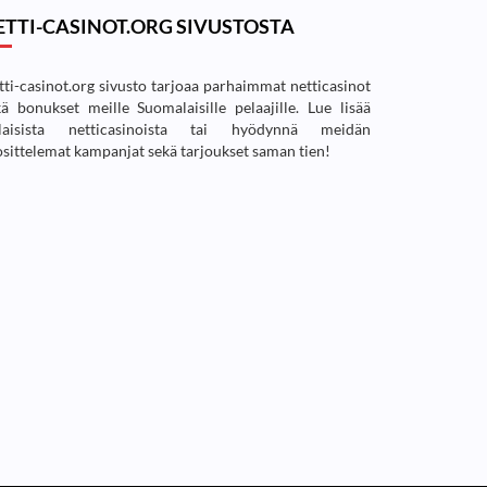
ETTI-CASINOT.ORG SIVUSTOSTA
ti-casinot.org sivusto tarjoaa parhaimmat netticasinot
kä bonukset meille Suomalaisille pelaajille. Lue lisää
ilaisista netticasinoista tai hyödynnä meidän
sittelemat kampanjat sekä tarjoukset saman tien!