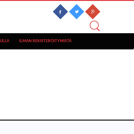
KULLA
ILMAN REKISTERÖITYMISTÄ