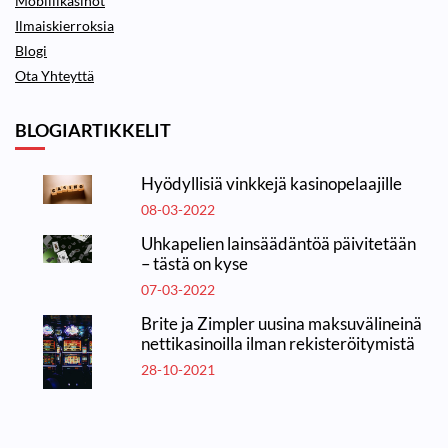
Mobiilikasinot
Ilmaiskierroksia
Blogi
Ota Yhteyttä
BLOGIARTIKKELIT
Hyödyllisiä vinkkejä kasinopelaajille
08-03-2022
Uhkapelien lainsäädäntöä päivitetään
– tästä on kyse
07-03-2022
Brite ja Zimpler uusina maksuvälineinä
nettikasinoilla ilman rekisteröitymistä
28-10-2021