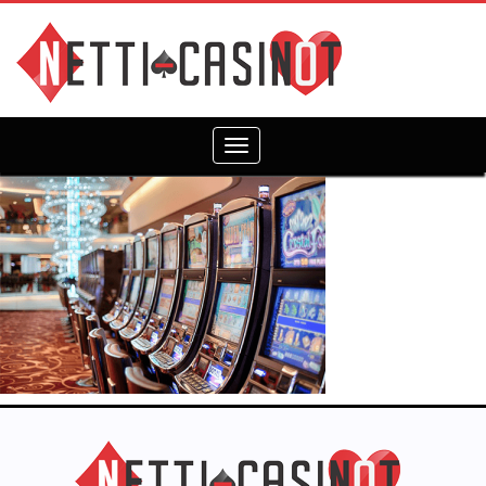
Toggle
navigation