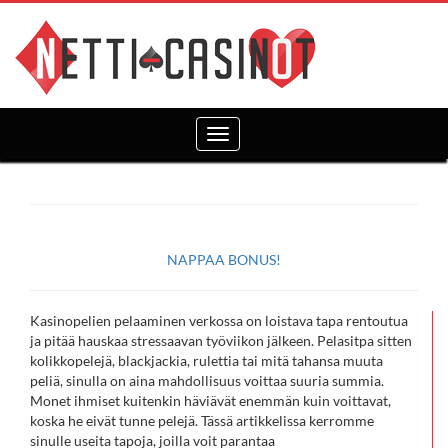
Toggle
navigation
NAPPAA BONUS!
Kasinopelien pelaaminen verkossa on loistava tapa rentoutua
ja pitää hauskaa stressaavan työviikon jälkeen. Pelasitpa sitten
kolikkopelejä, blackjackia, rulettia tai mitä tahansa muuta
peliä, sinulla on aina mahdollisuus voittaa suuria summia.
Monet ihmiset kuitenkin häviävät enemmän kuin voittavat,
koska he eivät tunne pelejä. Tässä artikkelissa kerromme
sinulle useita tapoja, joilla voit parantaa