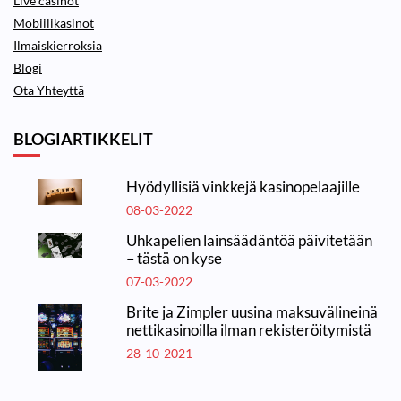
Live casinot
Mobiilikasinot
Ilmaiskierroksia
Blogi
Ota Yhteyttä
BLOGIARTIKKELIT
Hyödyllisiä vinkkejä kasinopelaajille
08-03-2022
Uhkapelien lainsäädäntöä päivitetään
– tästä on kyse
07-03-2022
Brite ja Zimpler uusina maksuvälineinä
nettikasinoilla ilman rekisteröitymistä
28-10-2021