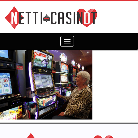
Toggle
navigation